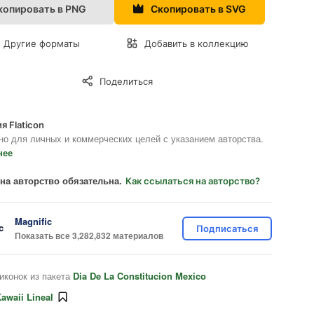
копировать в PNG
Скопировать в SVG
Другие форматы
Добавить в коллекцию
Поделиться
я Flaticon
но для личных и коммерческих целей с указанием авторства.
нее
на авторство обязательна.
Как ссылаться на авторство?
Magnific
Подписаться
Показать все 3,282,832 материалов
иконок из пакета
Dia De La Constitucion Mexico
awaii Lineal