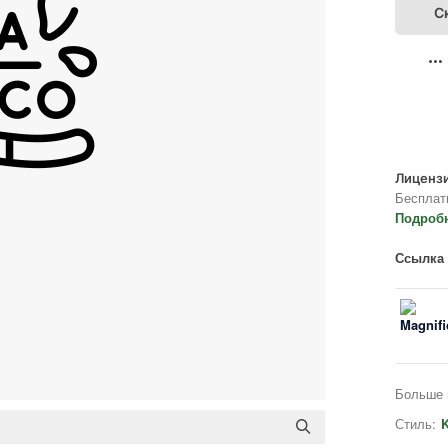
С
Лицензи
Бесплат
Подроб
Ссылка 
Больше 
Стиль:
K