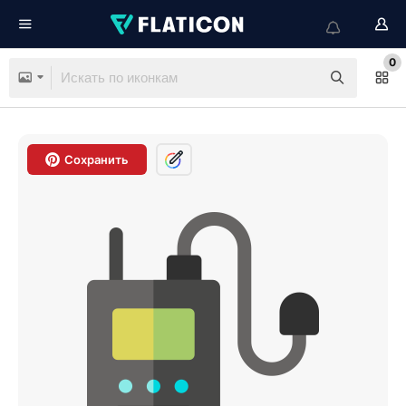
0
Сохранить