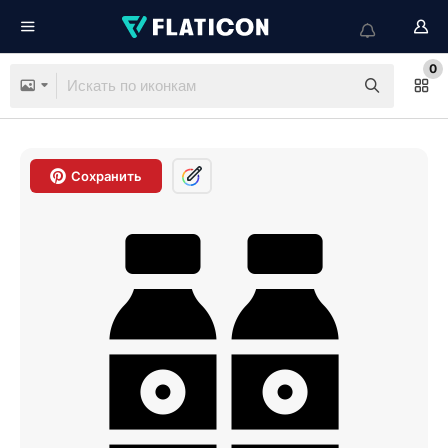
0
Сохранить