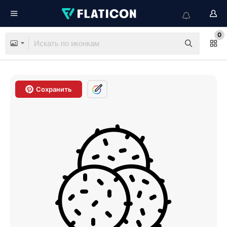
0
Сохранить