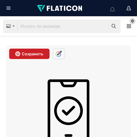
0
Сохранить