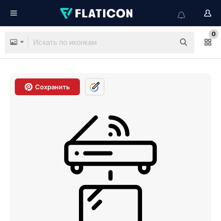
0
Сохранить