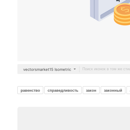
vectorsmarket15 Isometric
равенство
справедливость
закон
законный