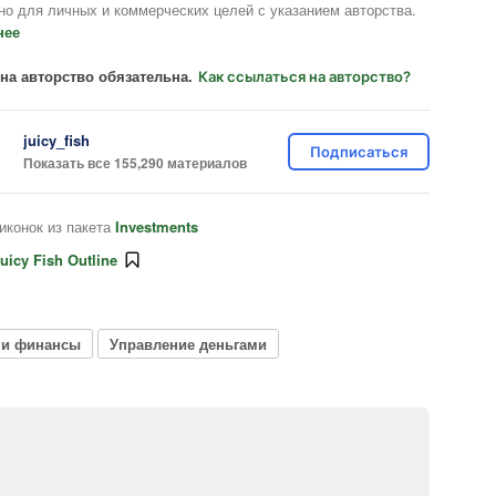
но для личных и коммерческих целей с указанием авторства.
нее
на авторство обязательна.
Как ссылаться на авторство?
juicy_fish
Подписаться
Показать все 155,290 материалов
иконок из пакета
Investments
uicy Fish Outline
 и финансы
Управление деньгами