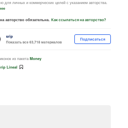
но для личных и коммерческих целей с указанием авторства.
нее
на авторство обязательна.
Как ссылаться на авторство?
srip
Подписаться
Показать все 63,718 материалов
иконок из пакета
Money
rip Lineal