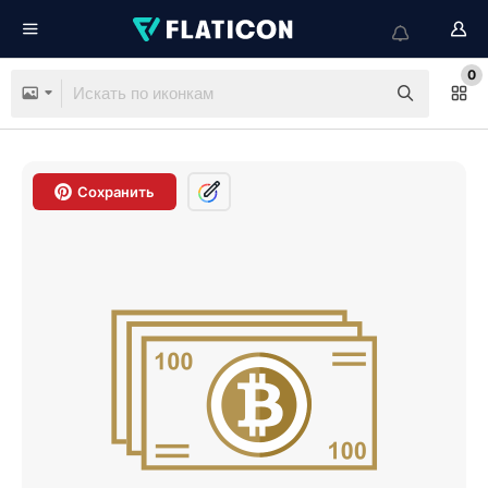
0
Сохранить