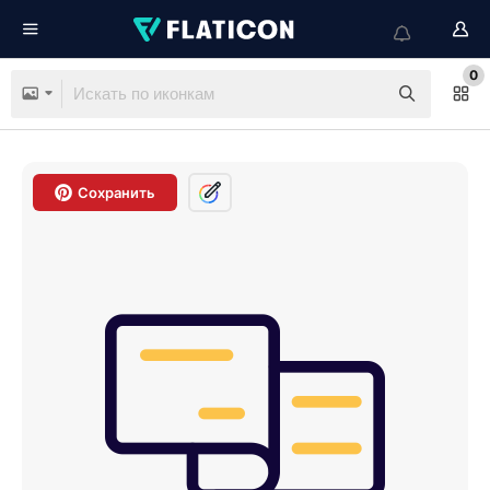
0
Сохранить