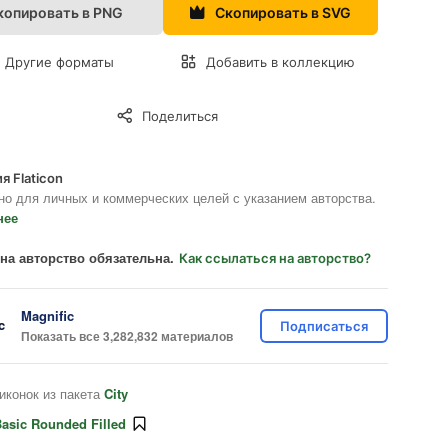
копировать в PNG
Скопировать в SVG
Другие форматы
Добавить в коллекцию
Поделиться
я Flaticon
но для личных и коммерческих целей с указанием авторства.
нее
на авторство обязательна.
Как ссылаться на авторство?
Magnific
Подписаться
Показать все 3,282,832 материалов
иконок из пакета
City
asic Rounded Filled