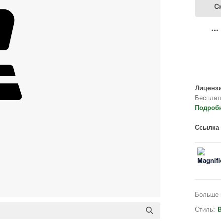
С
Лицензи
Бесплат
Подроб
Ссылка 
Больше 
Стиль:
B