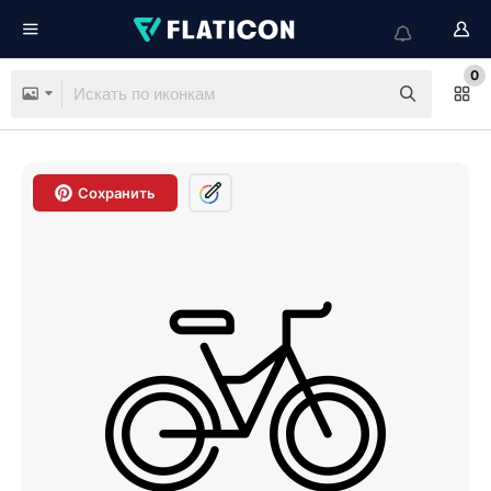
0
Сохранить