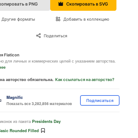
копировать в PNG
Скопировать в SVG
Другие форматы
Добавить в коллекцию
Поделиться
я Flaticon
но для личных и коммерческих целей с указанием авторства.
нее
на авторство обязательна.
Как ссылаться на авторство?
Magnific
Подписаться
Показать все 3,282,856 материалов
иконок из пакета
Presidents Day
asic Rounded Filled