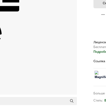
С
Лицензи
Бесплат
Подроб
Ссылка 
Больше 
Стиль:
B