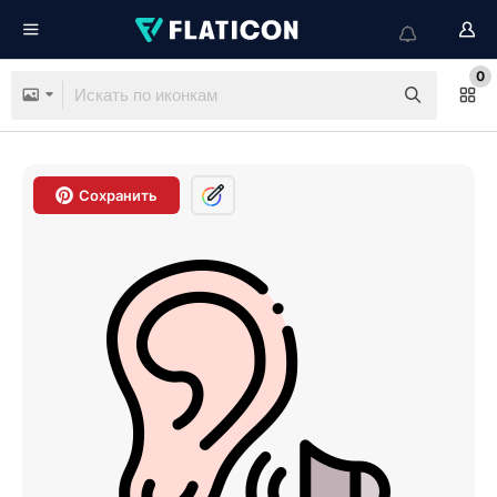
0
Сохранить