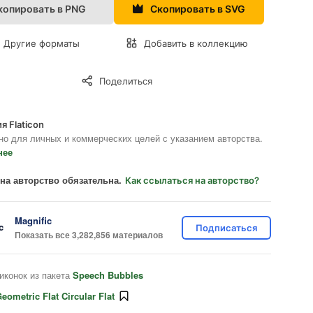
копировать в PNG
Скопировать в SVG
Другие форматы
Добавить в коллекцию
Поделиться
я Flaticon
но для личных и коммерческих целей с указанием авторства.
нее
на авторство обязательна.
Как ссылаться на авторство?
Magnific
Подписаться
Показать все 3,282,856 материалов
иконок из пакета
Speech Bubbles
eometric Flat Circular Flat