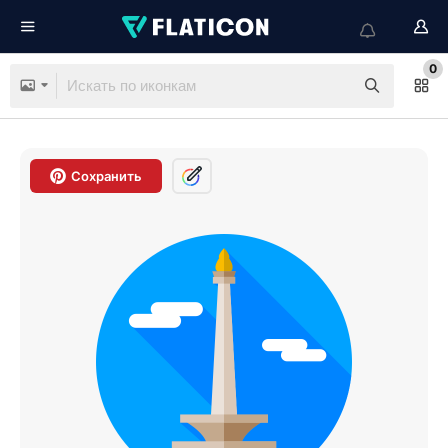
0
Сохранить