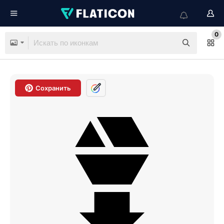
0
Сохранить