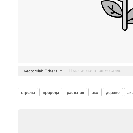
Vectorslab Others
стрелы
природа
растение
эко
дерево
эк