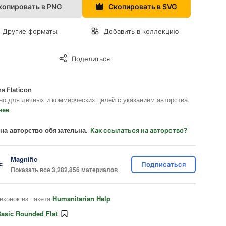
копировать в PNG
Скопировать в SVG
Другие форматы
Добавить в коллекцию
Поделиться
я Flaticon
но для личных и коммерческих целей с указанием авторства.
нее
на авторство обязательна.
Как ссылаться на авторство?
Magnific
Подписаться
Показать все 3,282,856 материалов
иконок из пакета
Humanitarian Help
asic Rounded Flat