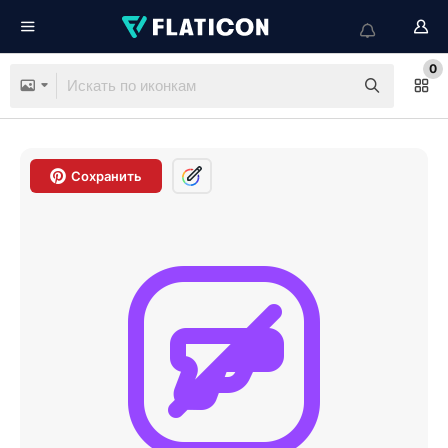
0
Сохранить