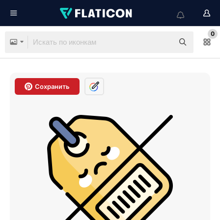
0
Сохранить