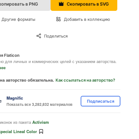
копировать в PNG
Скопировать в SVG
Другие форматы
Добавить в коллекцию
Поделиться
я Flaticon
но для личных и коммерческих целей с указанием авторства.
нее
на авторство обязательна.
Как ссылаться на авторство?
Magnific
Подписаться
Показать все 3,282,832 материалов
иконок из пакета
Activism
pecial Lineal Color