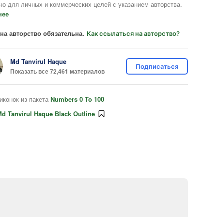
но для личных и коммерческих целей с указанием авторства.
нее
на авторство обязательна.
Как ссылаться на авторство?
Md Tanvirul Haque
Подписаться
Показать все 72,461 материалов
иконок из пакета
Numbers 0 To 100
d Tanvirul Haque Black Outline