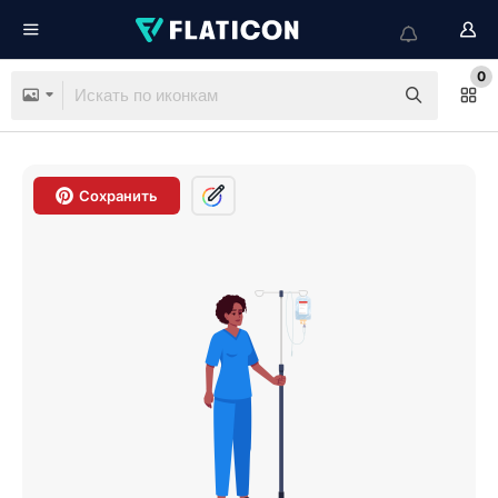
0
Сохранить