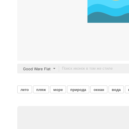
Good Ware Flat
лето
пляж
море
природа
океан
вода