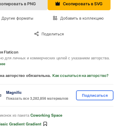
копировать в PNG
Скопировать в SVG
Другие форматы
Добавить в коллекцию
Поделиться
я Flaticon
но для личных и коммерческих целей с указанием авторства.
нее
на авторство обязательна.
Как ссылаться на авторство?
Magnific
Подписаться
Показать все 3,282,856 материалов
иконок из пакета
Coworking Space
asic Gradient Gradient