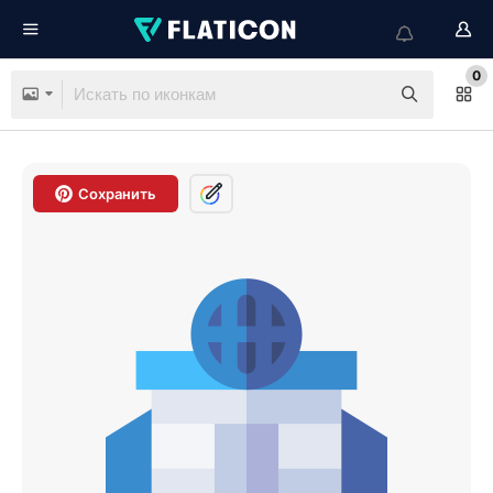
0
Сохранить