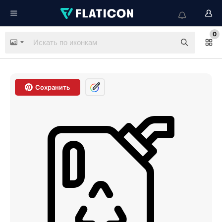
0
Сохранить