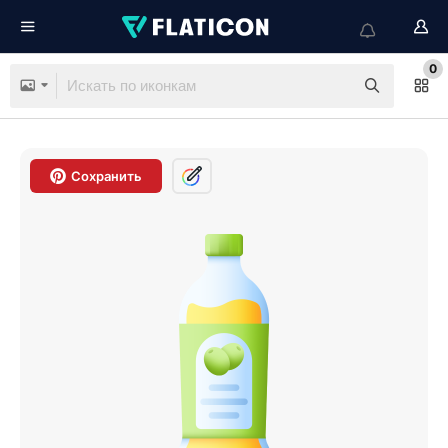
0
Сохранить