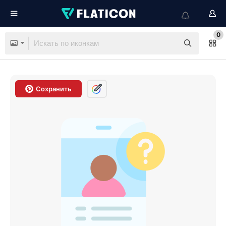
0
Сохранить