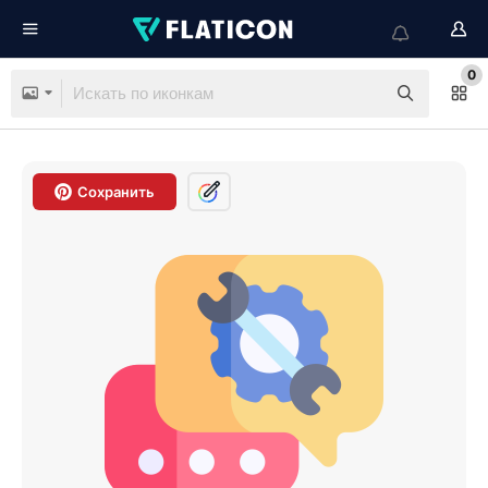
0
Сохранить