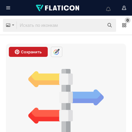
0
Сохранить