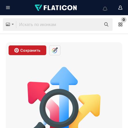
0
Сохранить