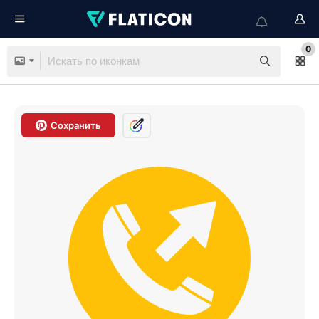
0
Сохранить