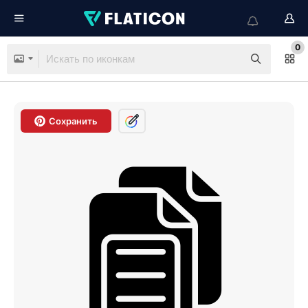
0
Сохранить