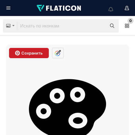
0
Сохранить