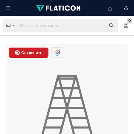
0
Сохранить