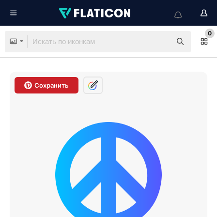
0
Сохранить