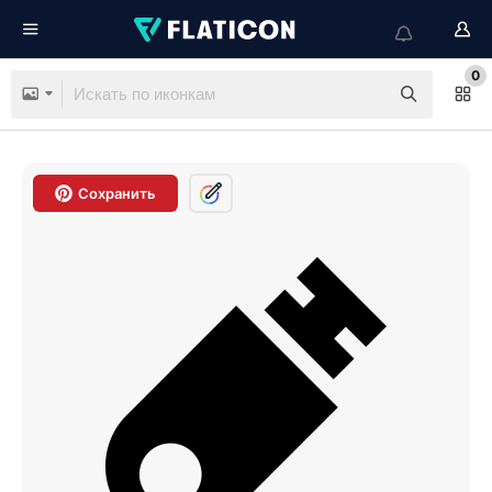
0
Сохранить