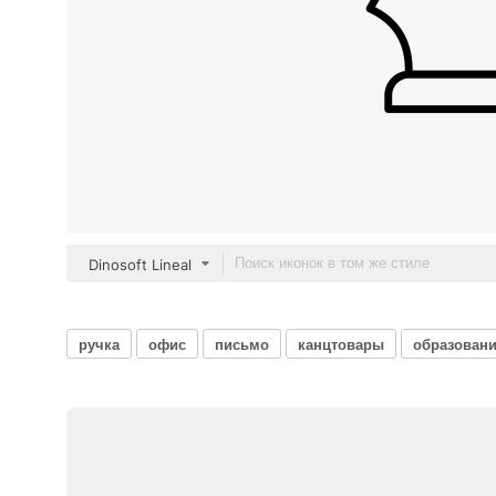
Dinosoft Lineal
ручка
офис
письмо
канцтовары
образован