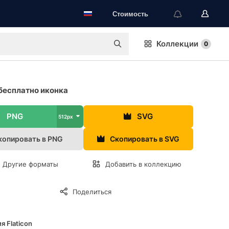
Стоимость
Коллекции
0
бесплатно иконка
PNG
SVG
512px
копировать в PNG
Скопировать в SVG
Другие форматы
Добавить в коллекцию
Поделиться
я Flaticon