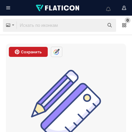
0
Сохранить