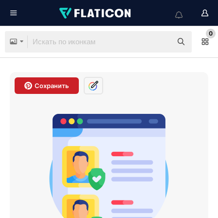
0
Сохранить