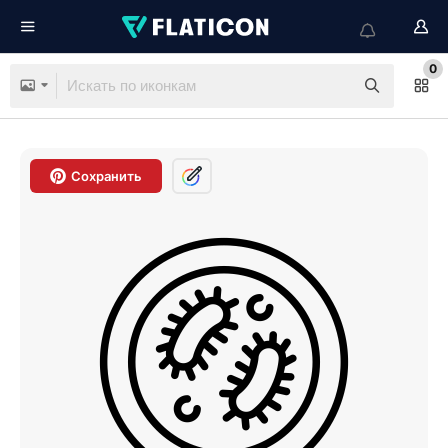
0
Сохранить