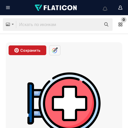
0
Сохранить