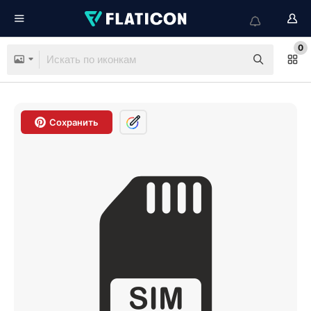
0
Сохранить