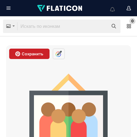
0
Сохранить