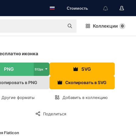
Стоимость
Коллекции
0
есплатно иконка
PNG
SVG
512px
копировать в PNG
Скопировать в SVG
Другие форматы
Добавить в коллекцию
Поделиться
я Flaticon