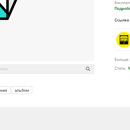
Бесплат
Подроб
Ссылка 
Больше 
Стиль:
V
ения
альбом