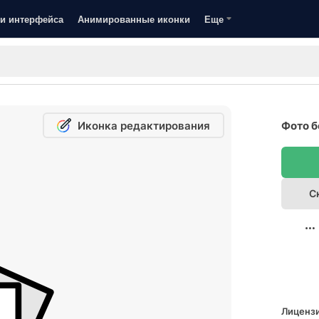
и интерфейса
Анимированные иконки
Еще
Иконка редактирования
Фото б
С
Лицензи