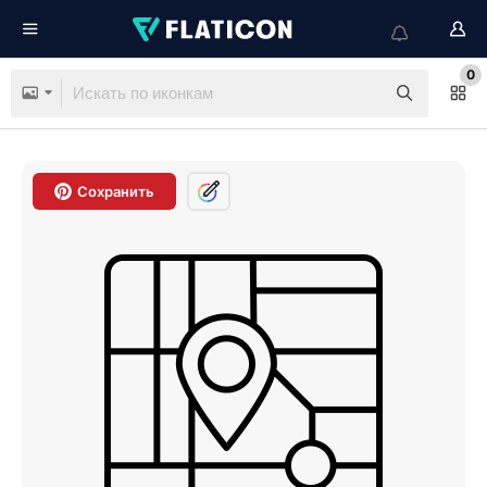
0
Сохранить