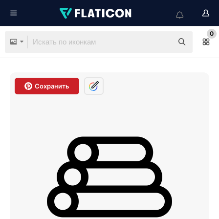
0
Сохранить